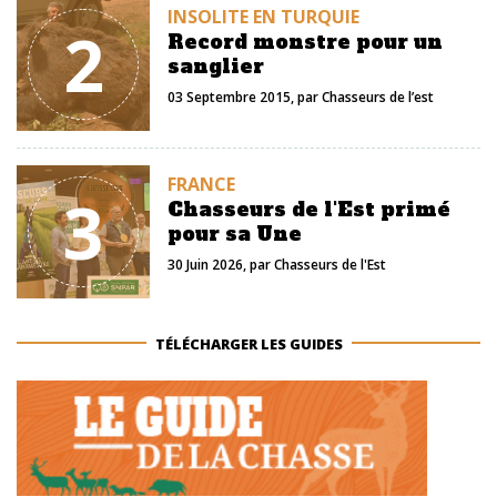
INSOLITE EN TURQUIE
2
Record monstre pour un
sanglier
03 Septembre 2015
, par
Chasseurs de l’est
FRANCE
3
Chasseurs de l'Est primé
pour sa Une
30 Juin 2026
, par
Chasseurs de l'Est
TÉLÉCHARGER LES GUIDES