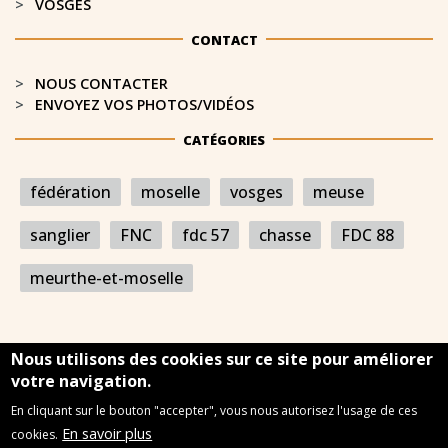
VOSGES
CONTACT
NOUS CONTACTER
ENVOYEZ VOS PHOTOS/VIDÉOS
CATÉGORIES
fédération
moselle
vosges
meuse
sanglier
FNC
fdc 57
chasse
FDC 88
meurthe-et-moselle
Nous utilisons des cookies sur ce site pour améliorer
votre navigation.
En cliquant sur le bouton "accepter", vous nous autorisez l'usage de ces
Mentions légales
Plan du site
Nous contacter
En savoir plus
cookies.